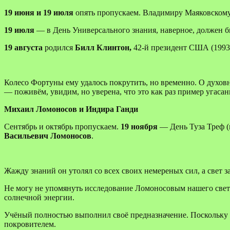
19 июня и 19 июля
опять пропускаем. Владимиру Маяковскому ч
19 июля
— в День Универсального знания, наверное, должен был
19 августа
родился
Билл Клинтон,
42-й президент США (1993-
Колесо Фортуны ему удалось покрутить, но временно. О духов
— поживём, увидим, но уверена, что это как раз пример угаса
Михаил Ломоносов и Индира Ганди
Сентябрь и октябрь пропускаем.
19 ноября
— День Туза Треф (
Васильевич Ломоносов
.
Жажду знаний он утолял со всех своих немереных сил, а свет 
Не могу не упомянуть исследование Ломоносовым нашего свети
солнечной энергии.
Учёный полностью выполнил своё предназначение. Поскольку 
покровителем.