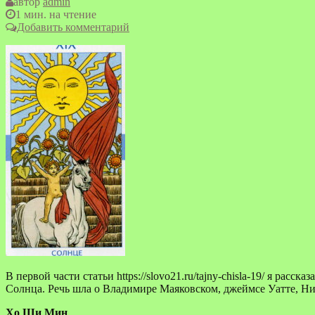
автор
admin
1 мин. на чтение
Добавить комментарий
В первой части статьи https://slovo21.ru/tajny-chisla-19/ я ра
Солнца. Речь шла о Владимире Маяковском, джеймсе Уатте, Ни
Хо Ши Мин