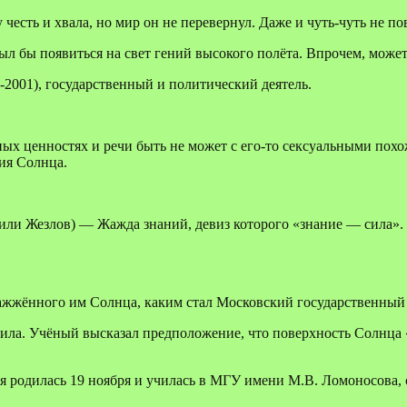
есть и хвала, но мир он не перевернул. Даже и чуть-чуть не пов
 бы появиться на свет гений высокого полёта. Впрочем, может б
2001), государственный и политический деятель.
ных ценностях и речи быть не может с его-то сексуальными пох
ния Солнца.
или Жезлов) — Жажда знаний, девиз которого «знание — сила».
зажжённого им Солнца, каким стал Московский государственный у
ла. Учёный высказал предположение, что поверхность Солнца «
я родилась 19 ноября и училась в МГУ имени М.В. Ломоносова,