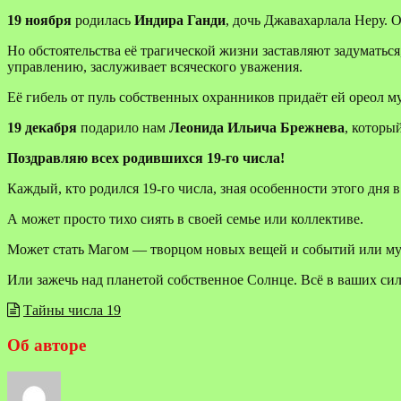
19 ноября
родилась
Индира Ганди
, дочь Джавахарлала Неру.
Но обстоятельства её трагической жизни заставляют задуматьс
управлению, заслуживает всяческого уважения.
Её гибель от пуль собственных охранников придаёт ей ореол 
19 декабря
подарило нам
Леонида Ильича Брежнева
, которы
Поздравляю всех родившихся 19-го числа!
Каждый, кто родился 19-го числа, зная особенности этого дня в
А может просто тихо сиять в своей семье или коллективе.
Может стать Магом — творцом новых вещей и событий или муд
Или зажечь над планетой собственное Солнце. Всё в ваших си
Тайны числа 19
Об авторе