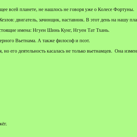
щее всей планете, не нашлось не говоря уже о Колесе Фортуны.
езлов: двигатель, зачинщик, наставник. В этот день на нашу п
астоящие имена: Нгуен Шинь Кунг, Нгуен Тат Тхань.
ерного Вьетнама. А также философ и поэт.
но его деятельность касалась не только вьетнамцев. Она измен
ёг.